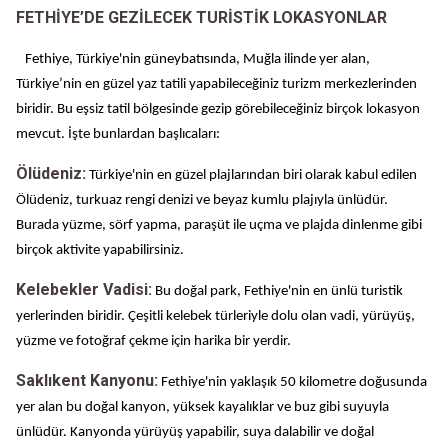
FETHİYE’DE GEZİLECEK TURİSTİK LOKASYONLAR
Fethiye, Türkiye'nin güneybatısında, Muğla ilinde yer alan,
Türkiye’nin en güzel yaz tatili yapabileceğiniz turizm merkezlerinden
biridir. Bu eşsiz tatil bölgesinde gezip görebileceğiniz birçok lokasyon
mevcut. İşte bunlardan başlıcaları:
Ölüdeniz:
Türkiye'nin en güzel plajlarından biri olarak kabul edilen
Ölüdeniz, turkuaz rengi denizi ve beyaz kumlu plajıyla ünlüdür.
Burada yüzme, sörf yapma, paraşüt ile uçma ve plajda dinlenme gibi
birçok aktivite yapabilirsiniz.
Kelebekler Vadisi:
Bu doğal park, Fethiye'nin en ünlü turistik
yerlerinden biridir. Çeşitli kelebek türleriyle dolu olan vadi, yürüyüş,
yüzme ve fotoğraf çekme için harika bir yerdir.
Saklıkent Kanyonu:
Fethiye'nin yaklaşık 50 kilometre doğusunda
yer alan bu doğal kanyon, yüksek kayalıklar ve buz gibi suyuyla
ünlüdür. Kanyonda yürüyüş yapabilir, suya dalabilir ve doğal