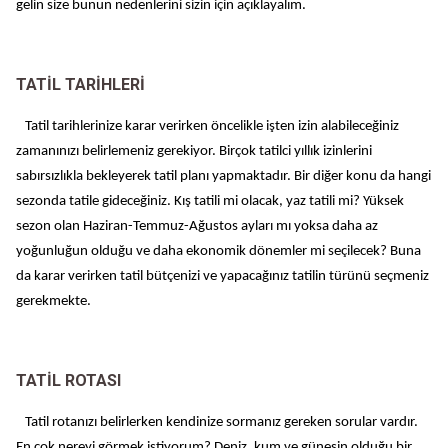
gelin size bunun nedenlerini sizin için açıklayalım.
TATİL TARİHLERİ
Tatil tarihlerinize karar verirken öncelikle işten izin alabileceğiniz
zamanınızı belirlemeniz gerekiyor. Birçok tatilci yıllık izinlerini
sabırsızlıkla bekleyerek tatil planı yapmaktadır. Bir diğer konu da hangi
sezonda tatile gideceğiniz. Kış tatili mi olacak, yaz tatili mi? Yüksek
sezon olan Haziran-Temmuz-Ağustos ayları mı yoksa daha az
yoğunluğun olduğu ve daha ekonomik dönemler mi seçilecek? Buna
da karar verirken tatil bütçenizi ve yapacağınız tatilin türünü seçmeniz
gerekmekte.
TATİL ROTASI
Tatil rotanızı belirlerken kendinize sormanız gereken sorular vardır.
En çok nereyi görmek istiyorum? Deniz, kum ve güneşin olduğu bir