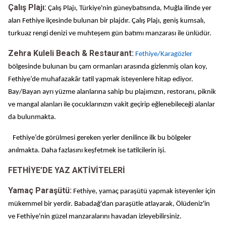
Çalış Plajı:
Çalış Plajı, Türkiye'nin güneybatısında, Muğla ilinde yer
alan Fethiye ilçesinde bulunan bir plajdır. Çalış Plajı, geniş kumsalı,
turkuaz rengi denizi ve muhteşem gün batımı manzarası ile ünlüdür.
Zehra Kuleli Beach & Restaurant:
Fethiye/Karagözler
bölgesinde bulunan bu çam ormanları arasında gizlenmiş olan koy,
Fethiye’de muhafazakâr tatil yapmak isteyenlere hitap ediyor.
Bay/Bayan ayrı yüzme alanlarına sahip bu plajımızın, restoranı, piknik
ve mangal alanları ile çocuklarınızın vakit geçirip eğlenebileceği alanlar
da bulunmakta.
Fethiye’de görülmesi gereken yerler denilince ilk bu bölgeler
anılmakta. Daha fazlasını keşfetmek ise tatilcilerin işi.
FETHİYE’DE YAZ AKTİVİTELERİ
Yamaç Paraşütü:
Fethiye, yamaç paraşütü yapmak isteyenler için
mükemmel bir yerdir. Babadağ'dan paraşütle atlayarak, Ölüdeniz'in
ve Fethiye'nin güzel manzaralarını havadan izleyebilirsiniz.