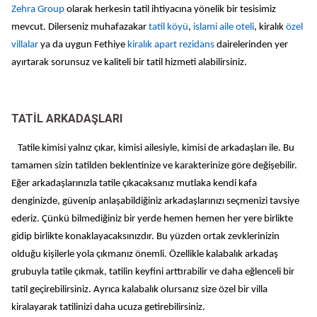
Zehra Group
olarak herkesin tatil ihtiyacına yönelik bir tesisimiz
mevcut. Dilerseniz muhafazakar
tatil köyü
,
islami aile oteli
, kiralık
özel
villalar
ya da uygun Fethiye
kiralık apart rezidans
dairelerinden yer
ayırtarak sorunsuz ve kaliteli bir tatil hizmeti alabilirsiniz.
TATİL ARKADAŞLARI
Tatile kimisi yalnız çıkar, kimisi ailesiyle, kimisi de arkadaşları ile. Bu
tamamen sizin tatilden beklentinize ve karakterinize göre değişebilir.
Eğer arkadaşlarınızla tatile çıkacaksanız mutlaka kendi kafa
denginizde, güvenip anlaşabildiğiniz arkadaşlarınızı seçmenizi tavsiye
ederiz. Çünkü bilmediğiniz bir yerde hemen hemen her yere birlikte
gidip birlikte konaklayacaksınızdır. Bu yüzden ortak zevklerinizin
olduğu kişilerle yola çıkmanız önemli. Özellikle kalabalık arkadaş
grubuyla tatile çıkmak, tatilin keyfini arttırabilir ve daha eğlenceli bir
tatil geçirebilirsiniz. Ayrıca kalabalık olursanız size özel bir villa
kiralayarak tatilinizi daha ucuza getirebilirsiniz.