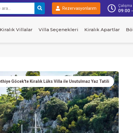
Çalışma S
Rezervasyonlarım
09:00 
Kiralık Villalar
Villa Seçenekleri
Kiralık Apartlar
Bö
thiye Göcek'te Kiralık Lüks Villa ile Unutulmaz Yaz Tatili