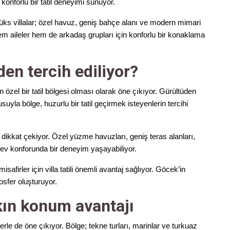
onforlu bir tatil deneyimi sunuyor.
üks villalar; özel havuz, geniş bahçe alanı ve modern mimari
hem aileler hem de arkadaş grupları için konforlu bir konaklama
den tercih ediliyor?
 özel bir tatil bölgesi olması olarak öne çıkıyor. Gürültüden
yla bölge, huzurlu bir tatil geçirmek isteyenlerin tercihi
a dikkat çekiyor. Özel yüzme havuzları, geniş teras alanları,
 ev konforunda bir deneyim yaşayabiliyor.
isafirler için villa tatili önemli avantaj sağlıyor. Göcek’in
osfer oluşturuyor.
kın konum avantajı
lerle de öne çıkıyor. Bölge; tekne turları, marinlar ve turkuaz