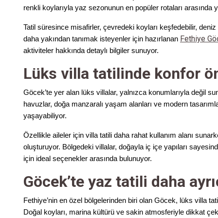
renkli koylarıyla yaz sezonunun en popüler rotaları arasında ye
Tatil süresince misafirler, çevredeki koyları keşfedebilir, deniz 
Fethiye Göc
daha yakından tanımak isteyenler için hazırlanan
aktiviteler hakkında detaylı bilgiler sunuyor.
Lüks villa tatilinde konfor 
Göcek’te yer alan lüks villalar, yalnızca konumlarıyla değil su
havuzlar, doğa manzaralı yaşam alanları ve modern tasarımlar
yaşayabiliyor.
Özellikle aileler için villa tatili daha rahat kullanım alanı sunar
oluşturuyor. Bölgedeki villalar, doğayla iç içe yapıları saye
için ideal seçenekler arasında bulunuyor.
Göcek’te yaz tatili daha ayrı
Fethiye’nin en özel bölgelerinden biri olan Göcek, lüks villa t
Doğal koyları, marina kültürü ve sakin atmosferiyle dikkat çeken 