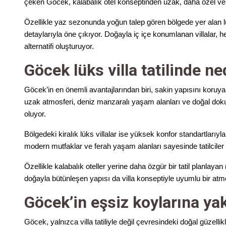
çeken Göcek, kalabalık otel konseptinden uzak, daha özel ve k
Özellikle yaz sezonunda yoğun talep gören bölgede yer alan l
detaylarıyla öne çıkıyor. Doğayla iç içe konumlanan villalar, 
alternatifi oluşturuyor.
Göcek lüks villa tatilinde ne
Göcek’in en önemli avantajlarından biri, sakin yapısını koruyan
uzak atmosferi, deniz manzaralı yaşam alanları ve doğal dokusu
oluyor.
Bölgedeki kiralık lüks villalar ise yüksek konfor standartlarıyl
modern mutfaklar ve ferah yaşam alanları sayesinde tatilciler
Özellikle kalabalık oteller yerine daha özgür bir tatil planlayan m
doğayla bütünleşen yapısı da villa konseptiyle uyumlu bir atm
Göcek’in eşsiz koylarına ya
Göcek, yalnızca villa tatiliyle değil çevresindeki doğal güzellik