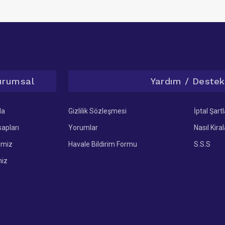
urumsal
Yardım / Destek
da
Gizlilik Sözleşmesi
İptal Şartl
apları
Yorumlar
Nasıl Kira
imiz
Havale Bildirim Formu
S.S.S
miz