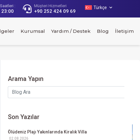
aatleri :
Müşteri Hizmetleri
Türkçe
- 23:00
+90 252 424 09 69
lgeler
Kurumsal
Yardım / Destek
Blog
İletişim
Arama Yapın
Son Yazılar
Ölüdeniz Plajı Yakınlarında Kiralık Villa
02.08.2026