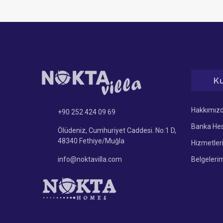
K
Hakkımız
+90 252 424 09 69
Banka Hes
Ölüdeniz, Cumhuriyet Caddesi. No:1 D,
48340 Fethiye/Muğla
Hizmetler
info@noktavilla.com
Belgeleri