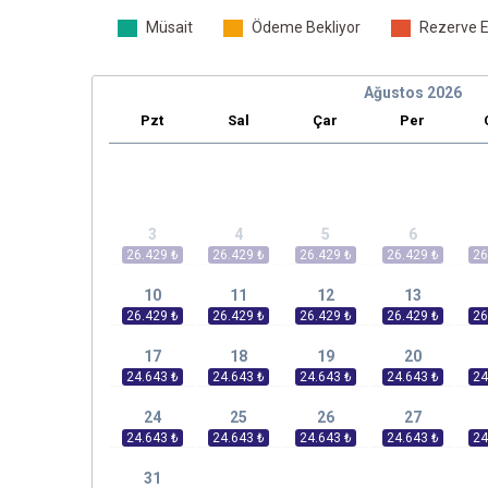
Müsait
Ödeme Bekliyor
Rezerve E
Ağustos
2026
Pzt
Sal
Çar
Per
3
4
5
6
10
11
12
13
17
18
19
20
24
25
26
27
31