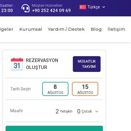
aatleri :
Müşteri Hizmetleri
Türkçe
- 23:00
+90 252 424 09 69
lgeler
Kurumsal
Yardım / Destek
Blog
İletişim
REZERVASYON
MÜSAİTLİK
OLUŞTUR
TAKVİMİ
8
15
Tarih Seçin
AĞUSTOS
AĞUSTOS
2
0
Misafir
Yetişkin
Çocuk