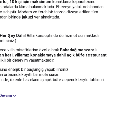
orlu , 10 kişi için maksimum
konaklama kapasitesine
üm odalarda klima bulunmaktadır. Ebeveyn yatak odalarından
 sahiptir. Modern ve ferah bir tarzda dizayn edilen tüm
ndan birinde
jakuzi
yer almaktadır.
Her Şey Dâhil Villa
konseptinde de hizmet sunmaktadır.
elisiniz.)
ece villa misafirlerine özel olarak
Babadağ manzaralı
an beri, villamız konaklamaya dahil açık büfe restaurant
lıklı bir deneyim yaşatmaktadır.
ne enerjik bir başlangıç yapabilirsiniz.
n ortasında keyifli bir mola sunar.
de, özenle hazırlanmış açık büfe seçenekleriyle tatilinizi
Devamı
9’dan beri, konaklamaya dahil açık büfe restaurant
ne ayrıcalıklı bir deneyim yaşatmaktadır.
i tüm konaklamalarda,
açık büfe kahvaltı, öğle ve akşam