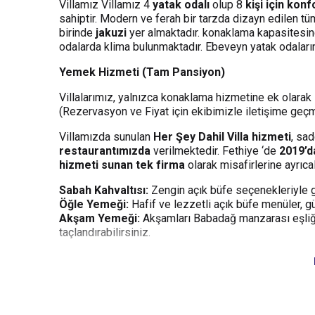
Villamız Villamız 4
yatak odalı
olup 8
kişi için konf
sahiptir. Modern ve ferah bir tarzda dizayn edilen t
birinde
jakuzi
yer almaktadır. konaklama kapasitesine
odalarda klima bulunmaktadır. Ebeveyn yatak odaları
Yemek Hizmeti (Tam Pansiyon)
Villalarımız, yalnızca konaklama hizmetine ek olarak
(Rezervasyon ve Fiyat için ekibimizle iletişime geçm
Villamızda sunulan
Her Şey Dahil Villa hizmeti
, sad
restaurantımızda
verilmektedir. Fethiye ‘de
2019’d
hizmeti sunan tek firma
olarak misafirlerine ayrıca
Sabah Kahvaltısı:
Zengin açık büfe seçenekleriyle gü
Öğle Yemeği:
Hafif ve lezzetli açık büfe menüler, gü
Akşam Yemeği:
Akşamları Babadağ manzarası eşliğin
taçlandırabilirsiniz.
26 Mayıs – 18 Ekim tarihleri arasında
, villamız
201
hizmeti sunan villa konaklaması
olarak misafirleri
Bu villamız ;
1 Temmuz – 6 Eylül
tarihleri arasındak