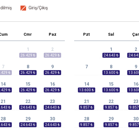
dilmiş
Giriş/Çıkış
Cum
Cmr
Paz
Pzt
Sal
Ça
1
2
1
2
7
8
9
7
8
9
14
15
16
14
15
16
21
22
23
21
22
23
28
29
30
28
29
30