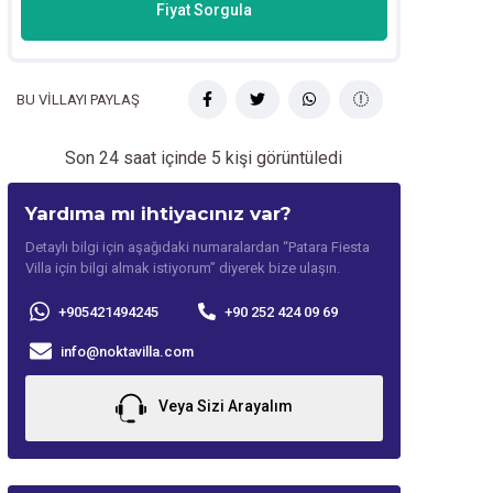
Fiyat Sorgula
BU VİLLAYI PAYLAŞ
Son 24 saat içinde
5
kişi görüntüledi
Yardıma mı ihtiyacınız var?
Detaylı bilgi için aşağıdaki numaralardan “Patara Fiesta
Villa için bilgi almak istiyorum” diyerek bize ulaşın.
+905421494245
+90 252 424 09 69
info@noktavilla.com
Veya Sizi Arayalım