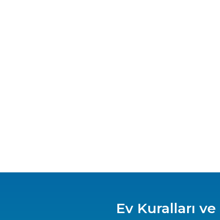
imiz bu hizmetten ekstra ücret ödemeden faydalanabilir.
siniz
a tatiliniz boyunca ihtiyaçlarınızı karşılayabilecek her türlü
ır.
a, Gardrop, Banyo ve Balkon bulunmaktadır.
op, Banyo ve Balkon bulunmaktadır.
dır.
, Gardrop, Banyo ve Balkon bulunmaktadır.
Ev Kuralları ve