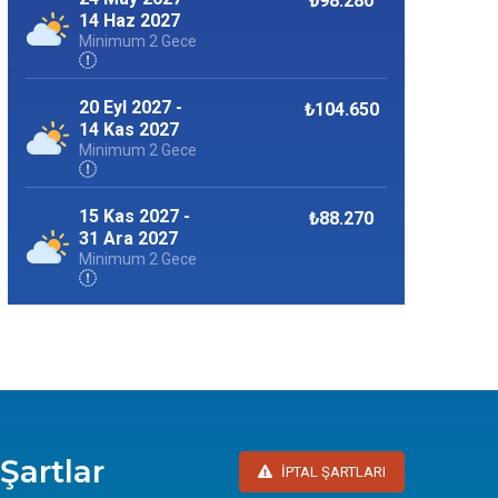
₺98.280
14 Haz 2027
Minimum 2 Gece
20 Eyl 2027 -
₺104.650
14 Kas 2027
Minimum 2 Gece
15 Kas 2027 -
₺88.270
31 Ara 2027
Minimum 2 Gece
 Şartlar
İPTAL ŞARTLARI