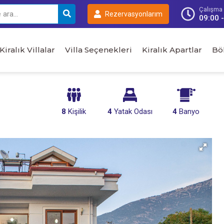
Çalışma S
Rezervasyonlarım
09:00 
Kiralık Villalar
Villa Seçenekleri
Kiralık Apartlar
Bö
8
Kişilik
4
Yatak Odası
4
Banyo