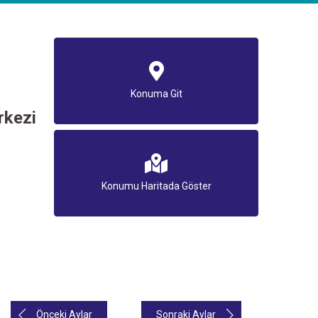
Konuma Git
rkezi
Konumu Haritada Göster
Önceki Aylar
Sonraki Aylar