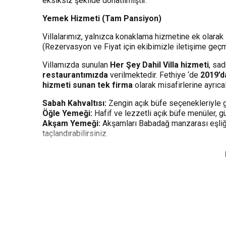
eksiksiz şekilde donatılmıştır.
Yemek Hizmeti (Tam Pansiyon)
Villalarımız, yalnızca konaklama hizmetine ek olarak
(Rezervasyon ve Fiyat için ekibimizle iletişime geçm
Villamızda sunulan
Her Şey Dahil Villa hizmeti
, sad
restaurantımızda
verilmektedir. Fethiye ‘de
2019’d
hizmeti sunan tek firma
olarak misafirlerine ayrıca
Sabah Kahvaltısı:
Zengin açık büfe seçenekleriyle gü
Öğle Yemeği:
Hafif ve lezzetli açık büfe menüler, gü
Akşam Yemeği:
Akşamları Babadağ manzarası eşliğin
taçlandırabilirsiniz.
26 Mayıs – 18 Ekim tarihleri arasında
, villamız
201
hizmeti sunan villa konaklaması
olarak misafirleri
Bu villamız ;
1 Temmuz – 6 Eylül
tarihleri arasındak
yemekleri kiralama ücretine dahil
olup misafirler
Yemekli kiralamalar için ekibimizle iletişime geçmeli