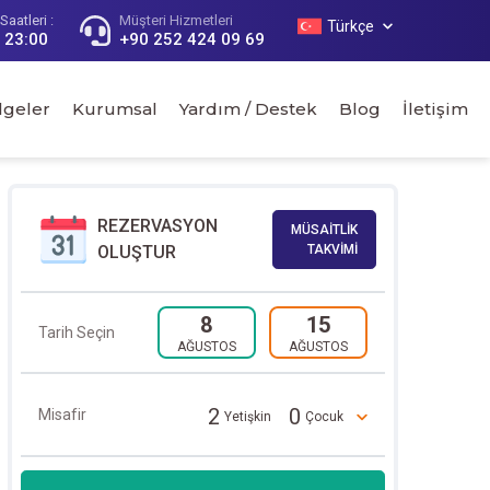
aatleri :
Müşteri Hizmetleri
Türkçe
- 23:00
+90 252 424 09 69
lgeler
Kurumsal
Yardım / Destek
Blog
İletişim
REZERVASYON
MÜSAİTLİK
OLUŞTUR
TAKVİMİ
8
15
Tarih Seçin
AĞUSTOS
AĞUSTOS
2
0
Misafir
Yetişkin
Çocuk