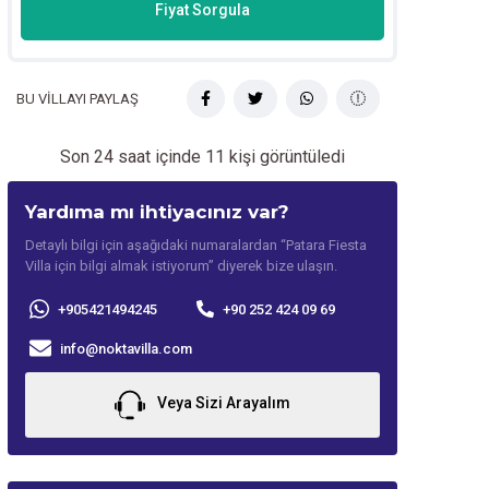
Fiyat Sorgula
BU VİLLAYI PAYLAŞ
Son 24 saat içinde
11
kişi görüntüledi
Yardıma mı ihtiyacınız var?
Detaylı bilgi için aşağıdaki numaralardan “Patara Fiesta
Villa için bilgi almak istiyorum” diyerek bize ulaşın.
+905421494245
+90 252 424 09 69
info@noktavilla.com
Veya Sizi Arayalım