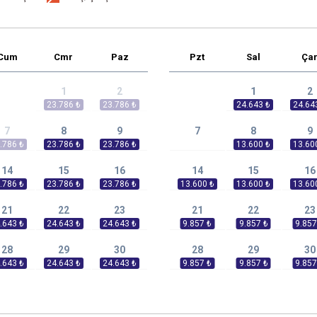
Cum
Cmr
Paz
Pzt
Sal
Ça
1
2
1
2
7
8
9
7
8
9
14
15
16
14
15
16
21
22
23
21
22
23
28
29
30
28
29
30