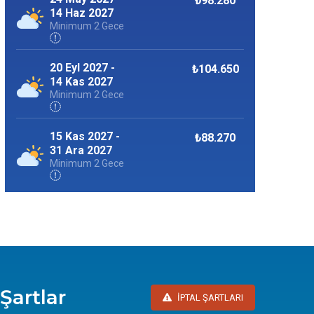
₺98.280
14 Haz 2027
Minimum 2 Gece
20 Eyl 2027 -
₺104.650
14 Kas 2027
Minimum 2 Gece
15 Kas 2027 -
₺88.270
31 Ara 2027
Minimum 2 Gece
 Şartlar
İPTAL ŞARTLARI