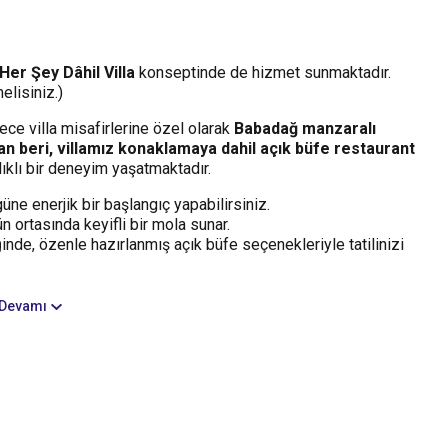
Her Şey Dâhil Villa
konseptinde de hizmet sunmaktadır.
elisiniz.)
ece villa misafirlerine özel olarak
Babadağ manzaralı
an beri, villamız konaklamaya dahil açık büfe restaurant
lıklı bir deneyim yaşatmaktadır.
ne enerjik bir başlangıç yapabilirsiniz.
n ortasında keyifli bir mola sunar.
de, özenle hazırlanmış açık büfe seçenekleriyle tatilinizi
Devamı
9’dan beri, konaklamaya dahil açık büfe restaurant
ne ayrıcalıklı bir deneyim yaşatmaktadır.
i tüm konaklamalarda,
açık büfe kahvaltı, öğle ve akşam
imiz bu hizmetten ekstra ücret ödemeden faydalanabilir.
siniz.