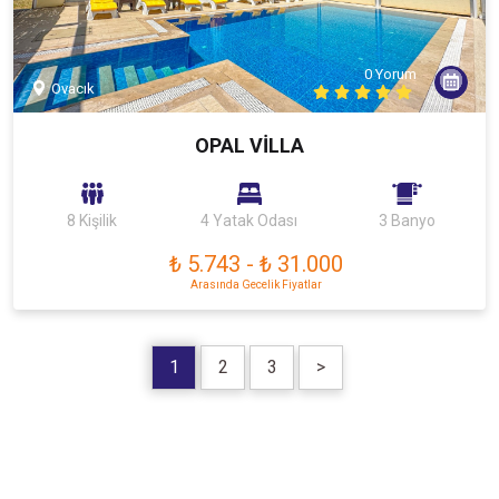
0 Yorum
Ovacık
OPAL VİLLA
8 Kişilik
4 Yatak Odası
3 Banyo
₺ 5.743
-
₺ 31.000
Arasında Gecelik Fiyatlar
1
2
3
>