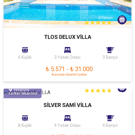
0 Yorum
Hisarönü
TLOS DELUX VİLLA
6 Kişilik
3 Yatak Odası
3 Banyo
₺ 5.571
-
₺ 31.000
Arasında Gecelik Fiyatlar
0 Yorum
Hisarönü
center hisarönü
SİLVER SAMİ VİLLA
8 Kişilik
4 Yatak Odası
4 Banyo