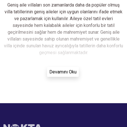
Geniş aile villaları son zamanlarda daha da popüler olmuş
villa tatillerinin geniş aileler için uygun olanlarını ifade etmek
ve pazarlamak için kullanılır. Aileye özel tatil evleri
sayesinde hem kalabalık aileler için konforlu bir tatil
geçirilmesini sağlar hem de mahremiyet sunar. Geniş aile
villaları sayesinde sahip olunan mahremiyet ve genellikle
villa içinde sunulan havuz ayrıcalığıyla tatillerin daha konforlu
geçmesi sağlanmaktadır.
Devamını Oku
Tatilde Tüm Sevdikleriniz Bir Arada Olsun
Aile tatil villaları sayesinde villa tatili yapmak isteyen
ailelerin kişi sayısı sorunları büyük ölçüde azalmakta ve
ailelere uygun tatiller daha rahat şekilde yapılmaktadır. Villa
tatilleri için özel olarak inşa edilen villa siteleriyle birlikte
otel konforunda tatiller yapmak ve geniş aile villalarında
tatillerin daha konforlu tamamlanmaları amaçlanmaktadır.