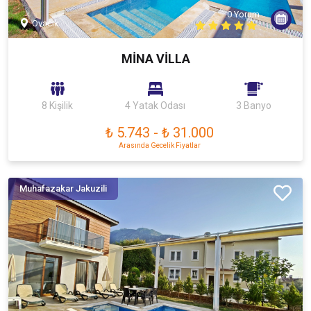
0 Yorum
Ovacık
MİNA VİLLA
8 Kişilik
4 Yatak Odası
3 Banyo
₺ 5.743
-
₺ 31.000
Arasında Gecelik Fiyatlar
Muhafazakar Jakuzili