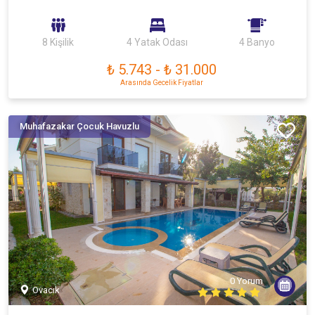
8 Kişilik
4 Yatak Odası
4 Banyo
₺ 5.743
-
₺ 31.000
Arasında Gecelik Fiyatlar
Muhafazakar Çocuk Havuzlu
0 Yorum
Ovacık