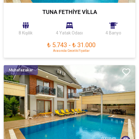
TUNA FETHİYE VİLLA
8 Kişilik
4 Yatak Odası
4 Banyo
₺ 5.743
-
₺ 31.000
Arasında Gecelik Fiyatlar
Muhafazakar
0 Yorum