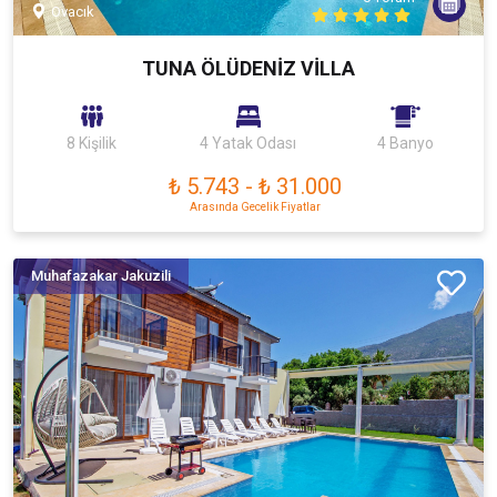
Ovacık
TUNA ÖLÜDENİZ VİLLA
8 Kişilik
4 Yatak Odası
4 Banyo
₺ 5.743
-
₺ 31.000
Arasında Gecelik Fiyatlar
Muhafazakar Jakuzili