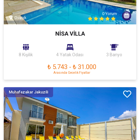
0 Yorum
Ovacık
NİSA VİLLA
8 Kişilik
4 Yatak Odası
3 Banyo
₺ 5.743
-
₺ 31.000
Arasında Gecelik Fiyatlar
Muhafazakar Jakuzili