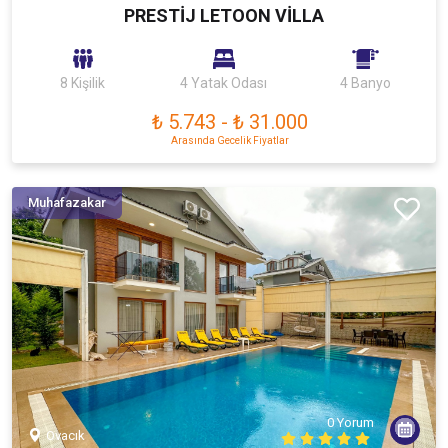
PRESTİJ LETOON VİLLA
8 Kişilik
4 Yatak Odası
4 Banyo
₺ 5.743
-
₺ 31.000
Arasında Gecelik Fiyatlar
Muhafazakar
0 Yorum
Ovacık