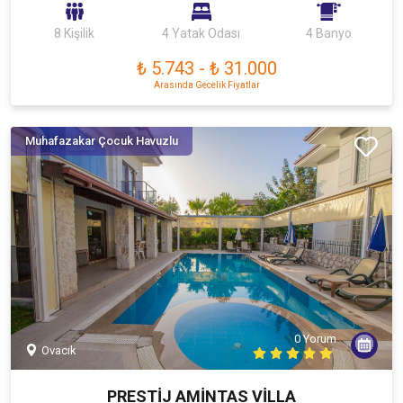
8 Kişilik
4 Yatak Odası
4 Banyo
₺ 5.743
-
₺ 31.000
Arasında Gecelik Fiyatlar
Muhafazakar Çocuk Havuzlu
0 Yorum
Ovacık
PRESTİJ AMİNTAS VİLLA