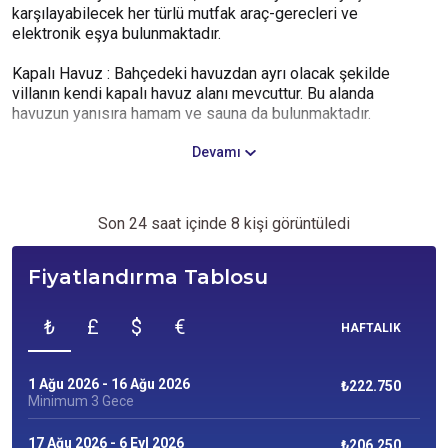
karşılayabilecek her türlü mutfak araç-gerecleri ve
elektronik eşya bulunmaktadır.
Kapalı Havuz : Bahçedeki havuzdan ayrı olacak şekilde
villanın kendi kapalı havuz alanı mevcuttur. Bu alanda
havuzun yanısıra hamam ve sauna da bulunmaktadır.
Devamı
1. Yatak Odası : Çift kişilik yatak, Komidin, Klima, Gardrop,
Banyo ve Balkon bulunmaktadır.
Son 24 saat içinde
8
kişi görüntüledi
2. Yatak Odası : Çift kişilik yatak, Komidin, Klima, Gardrop,
Banyo ve Balkon bulunmaktadır.
Fiyatlandırma Tablosu
3. Yatak Odası : Çift kişilik yatak, Komidin, Klima, Gardrop,
Banyo ve Balkon bulunmaktadır.
₺
£
$
€
HAFTALIK
4. Yatak Odası : Çift kişilik yatak, Komidin, Klima, Gardrop,
ve Balkon bulunmaktadır.
1 Ağu 2026 - 16 Ağu 2026
₺222.750
5. Yatak Odası : İki adet tek kişilik yatak, Komidin, Klima,
Minimum 3 Gece
Gardrop, ve Balkon bulunmaktadır.
17 Ağu 2026 - 6 Eyl 2026
₺206.250