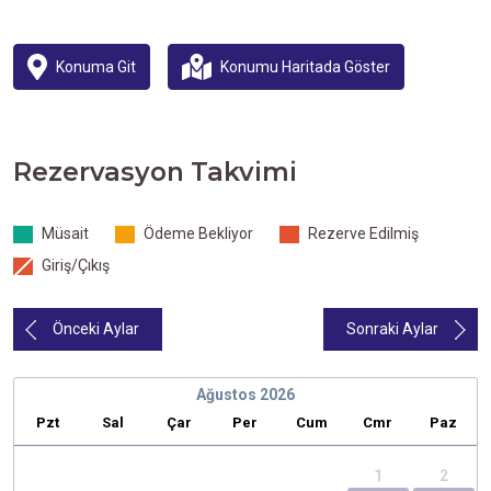
Konuma Git
Konumu Haritada Göster
Rezervasyon Takvimi
Müsait
Ödeme Bekliyor
Rezerve Edilmiş
Giriş/Çıkış
Önceki Aylar
Sonraki Aylar
Ağustos
2026
Pzt
Sal
Çar
Per
Cum
Cmr
Paz
1
2