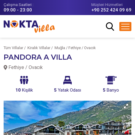
Çalışma Saatleri :
Müşteri Hizmetleri
09:00 - 23:00
+90 252 424 09 69
Tüm Villalar /
Kiralık Villalar /
Muğla / Fethiye / Ovacık
PANDORA A VILLA
Fethiye / Ovacık
10
Kişilik
5
Yatak Odası
5
Banyo