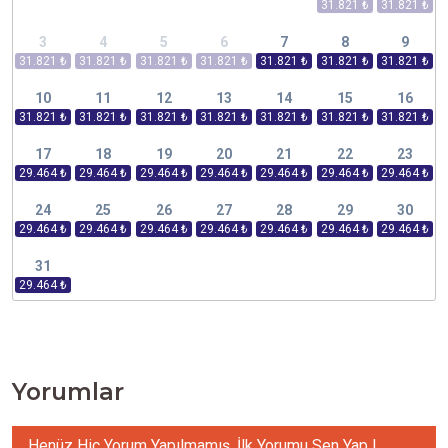
3
4
5
6
7
8
9
10
11
12
13
14
15
16
17
18
19
20
21
22
23
24
25
26
27
28
29
30
31
Yorumlar
Henüz Hiç Yorum Yapılmamış. İlk Yorumu Sen Yap !