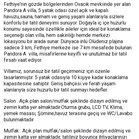
Fethiye'nin gözde bölgelerinden Ovacık mevkiinde yer alan
Pandora A villa, 5 yatak odası özel açık ve kapalı
havuzu,sauna, hamam ve geniş yaşam alanlarıyla sizlere
konforlu bir tatil deneyimi sunuyor. Doğayla iç içe huzurlu
konumu sayesinde özellikle aileler için ideal bir konaklama
seçeneği olan villa, hem sakinliği hemde merkezi
lokasyonu bir arada sunar. Dünyaca inlü Ölüdeniz plajına
sadece 3 km, Fethiye merkeze ise 7 km mesafede bulunan
Pandora A villa, misafirlerine keyifli ve unutulmaz bir tatil
fırsatı vaat ediyor.
Villamız, sorunsuz bir tatil geçirmeniz için özenle
tasarlanmıştır. 5 yatak odasıyla 10 kişiye kadar konaklama
kapasitesine sahiptir. Geniş bahçesi ve ferah yaşam
alanlarıyla size huzurlu bir tatil sunmayı hedefler.
Salon : Açık plan salon/mutfak şeklinde dizayn edilmiş ve
zemin katta yer almaktadır.Oturma grubu, LCD TV, Klima,
yemek masası, Şömine,havuz terasına geçiş ve WC/Lavabo
bulunmaktadır
Mutfak : Açık plan mutfak/salon şeklinde dizayn edilmiş ve
zemin katta yer almaktadır, tatiliniz boyunca ihtiyaçlarınızı